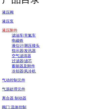
液压阀
液压泵
液压附件
滤油车|充氮车
电磁铁
液位计|测压接头
指示器|发讯器
空气滤清器
过滤器|滤芯
蓄能器及附件
冷却器|风冷机
气动控制元件
气源处理元件
离合器 制动器
阀门 流体控制