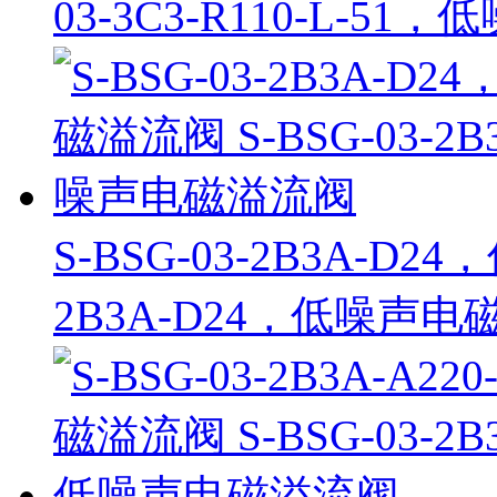
03-3C3-R110-L-5
S-BSG-03-2B3A-D2
2B3A-D24，低噪声