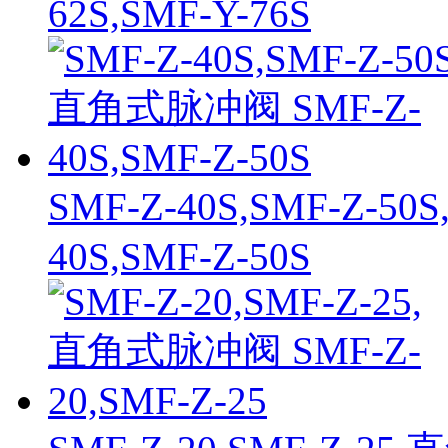
62S,SMF-Y-76S
SMF-Z-40S,SMF-Z-5
40S,SMF-Z-50S